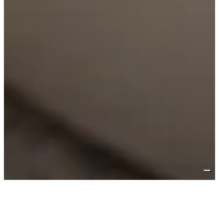
Siamo forti della nostra esperienza,
di una storia lunga oltre sessant’anni